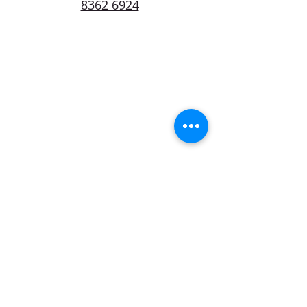
8362 6924
Contáctenos
estamos para
servirle
Elizabeth Sequeira
Costa Rica Heredia
elizabetacr@gmail.com