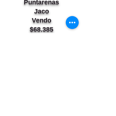
Puntarenas
Jaco
Vendo
$68.385
Condominio Praia
hermoso lote plano
terreno 141 m2
a $485 por m2
todos los servicios
alta plusvalía
listo para construir
piscina,gimnasio,play ground,Casa Club
seguridad 24/7
libre gravamen
conversemos Elizabeth
teléfonos y
WhatsApp
8362 6924