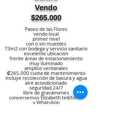
Vendo
$265.000
Paseo de las Flores
vendo local
primer nivel
con o sin muebles
73
m2 con bodega y servicio sanitario
excelente ubicación
frente áreas de estacionamiento
muy iluminado
amplios ventanales
₡265.000 cuota de mantenimiento
incluye recolección de basura y
agua
aire acondicionado
seguridad 24/7
libre de gravámenes
conversemos Elizabeth
teléfonos
y
WhatsApp
8362 6924